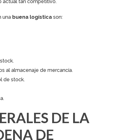
actual tan competitivo.
n una
buena logística
son:
stock.
dos al almacenaje de mercancía.
l de stock.
a.
ERALES DE LA
DENA DE